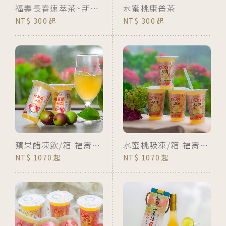
福壽長春速萃茶~新増果香風味上市
水蜜桃康普茶
300
300
蘋果醋凍飲/箱-福壽山農場獨家特賣
水蜜桃吸凍/箱-福壽山農場獨家特賣
1070
1070