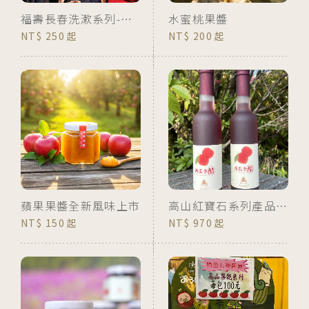
福壽長春洗漱系列-手工皂組
水蜜桃果醬
250
200
蘋果果醬全新風味上市
高山紅寶石系列產品~西瓜李醋
150
970