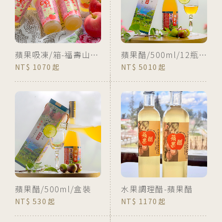
蘋果吸凍/箱-福壽山農場獨家特賣
蘋果醋/500ml/12瓶/箱裝
1070
5010
蘋果醋/500ml/盒裝
水果調理醋-蘋果醋
530
1170