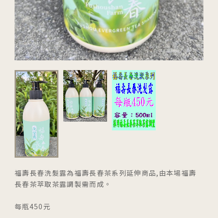
福壽長春洗髮露為福壽長春茶系列延伸商品,由本場福壽
長春茶萃取茶露調製需而成。
每瓶450元